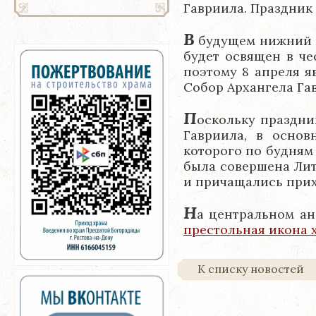
Гавриила. Праздник
В
будущем нижний п
будет освящен в че
поэтому 8 апреля я
Собор Архангела Га
П
оскольку праздн
Гавриила, в основ
которого по будням
была совершена Ли
и причащались прих
Н
а центральном ан
престольная икона 
К списку новостей