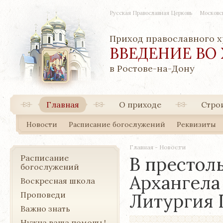
Русская Православная Церковь
Московс
Приход православного 
ВВЕДЕНИЕ ВО
в Ростове-на-Дону
Главная
О приходе
Стро
Новости
Расписание богослужений
Реквизиты
Главная
-
Новости
Расписание
В престол
богослужений
Архангела
Воскресная школа
Проповеди
Литургия
Важно знать
Нужна ваша помощь!