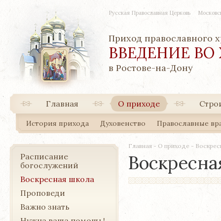
Русская Православная Церковь
Московс
Приход православного 
ВВЕДЕНИЕ ВО
в Ростове-на-Дону
Главная
О приходе
Стро
История прихода
Духовенство
Православные вр
Главная
-
О приходе
-
Воскрес
Расписание
Воскресна
богослужений
Воскресная школа
Проповеди
Важно знать
Нужна ваша помощь!