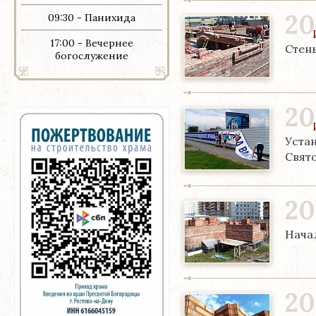
20
09:30 - Панихида
17:00 - Вечернее
Стены
богослужение
20
Уста
Свят
20
Нача
20