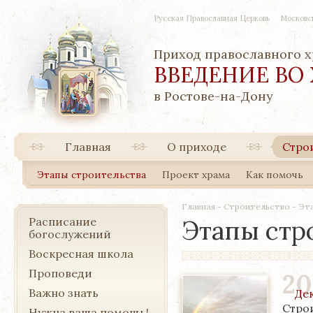
Русская Православная Церковь
Московс
Приход православного 
ВВЕДЕНИЕ ВО
в Ростове-на-Дону
Главная
О приходе
Стро
Этапы строительства
Проект храма
Как помочь
Главная
-
Строительство
-
Эт
Расписание
Этапы стр
богослужений
Воскресная школа
Проповеди
20
Важно знать
Де
Строи
Нужна ваша помощь!