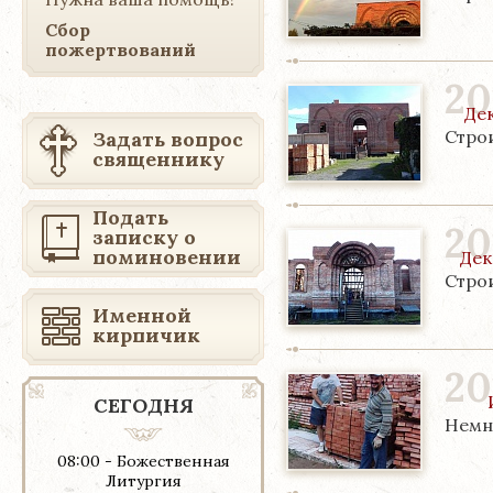
Сбор
пожертвований
20
Де
Строи
Задать вопрос
священнику
Подать
20
записку о
поминовении
Дек
Строи
Именной
кирпичик
20
СЕГОДНЯ
Немн
08:00 - Божественная
Литургия