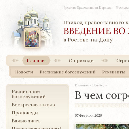
Русская Православная Церковь
Московс
Приход православного 
ВВЕДЕНИЕ ВО
в Ростове-на-Дону
Главная
О приходе
Стро
Новости
Расписание богослужений
Реквизиты
Главная
-
Новости
Расписание
В чем сог
богослужений
Воскресная школа
Проповеди
07 Февраля 2020
Важно знать
Нужна ваша помощь!