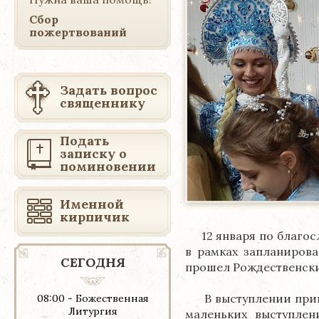
Сбор
пожертвований
Задать вопрос
священнику
Подать
записку о
поминовении
Именной
кирпичик
12 января по благосл
в рамках запланиров
СЕГОДНЯ
прошел Рождественски
В выступлении приним
08:00 - Божественная
Литургия
маленьких выступлен