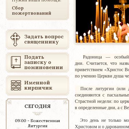
Сбор
пожертвований
Задать вопрос
священнику
Подать
Радоница — особый 
записку о
дни.
Считается, что наз
поминовении
приветствием «Христос В
по учению Церкви душа че
Именной
кирпичик
После литургии (или до
соединяются с пасхальны
Страстной недели: по цер
СЕГОДНЯ
в определенные дни, а с В
Это день не только мол
09:00 - Божественная
Литургия
Христовом и о дарованном