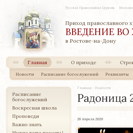
Русская Православная Церковь
Московс
Приход православного 
ВВЕДЕНИЕ ВО
в Ростове-на-Дону
Главная
О приходе
Стро
Новости
Расписание богослужений
Реквизиты
Главная
-
Новости
Расписание
Радоница 
богослужений
Воскресная школа
Проповеди
26 Апреля 2020
Важно знать
Нужна ваша помощь!