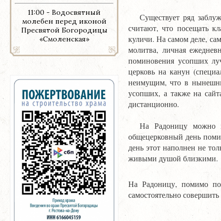
11:00 - Водосвятный
Существует ряд заблужд
молебен перед иконой
считают, что посещать к
Пресвятой Богородицы
куличи. На самом деле, са
«Смоленская»
молитва, личная ежеднев
поминовения усопших луч
церковь на канун (специа
неимущим, что в
нынешни
усопших, а также на сайт
дистанционно.
На Радоницу можно 
общецерковный день поми
день этот наполнен не то
живыми душой близкими.
На Радоницу, помимо по
самостоятельно совершить