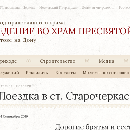
 Православная Церковь
Московский Патриархат
Донская митрополия
Ростов
од православного храма
ЕДЕНИЕ ВО ХРАМ ПРЕСВЯТ
стове-на-Дону
приходе
Строительство
Медиа
служений
Реквизиты
Контакты
Молитва по соглаше
Главная
-
Новости
Поездка в ст. Старочерка
04 Сентября 2019
Дорогие братья и сес