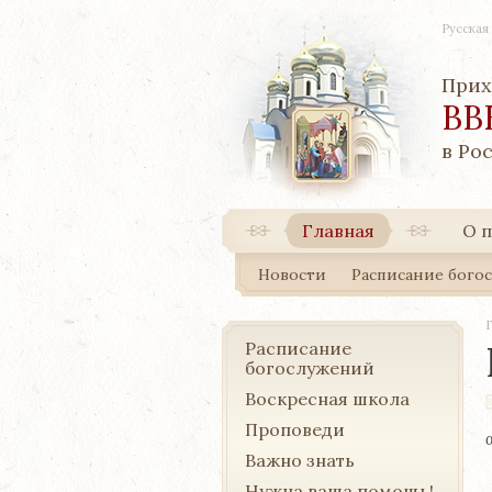
Русская
Прих
ВВ
в Ро
Главная
О 
Новости
Расписание бого
Расписание
богослужений
Воскресная школа
Проповеди
Важно знать
Нужна ваша помощь!