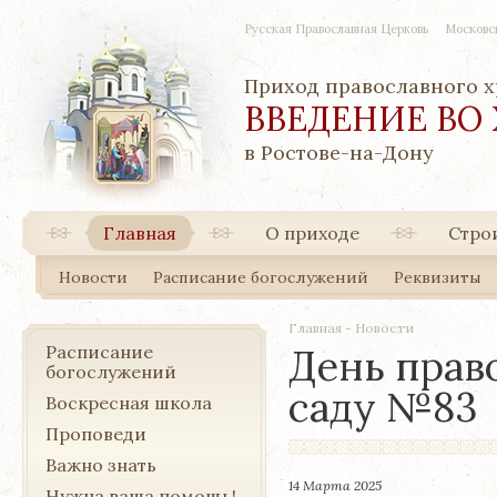
Русская Православная Церковь
Московс
Приход православного 
ВВЕДЕНИЕ ВО
в Ростове-на-Дону
Главная
О приходе
Стро
Новости
Расписание богослужений
Реквизиты
Главная
-
Новости
Расписание
День прав
богослужений
саду №83
Воскресная школа
Проповеди
Важно знать
14 Марта 2025
Нужна ваша помощь!