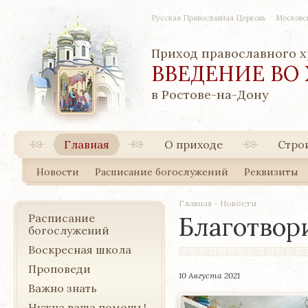
Русская Православная Церковь
Московс
Приход православного 
ВВЕДЕНИЕ ВО
в Ростове-на-Дону
Главная
О приходе
Стро
Новости
Расписание богослужений
Реквизиты
Главная
-
Новости
Расписание
Благотвор
богослужений
Воскресная школа
Проповеди
10 Августа 2021
Важно знать
Нужна ваша помощь!